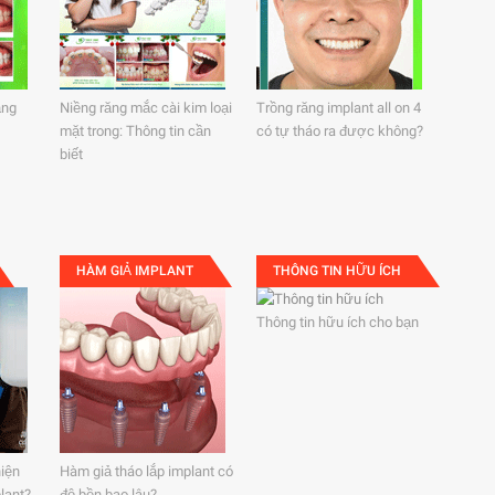
ăng
Niềng răng mắc cài kim loại
Trồng răng implant all on 4
mặt trong: Thông tin cần
có tự tháo ra được không?
biết
HÀM GIẢ IMPLANT
THÔNG TIN HỮU ÍCH
Thông tin hữu ích cho bạn
hiện
Hàm giả tháo lắp implant có
lant?
độ bền bao lâu?