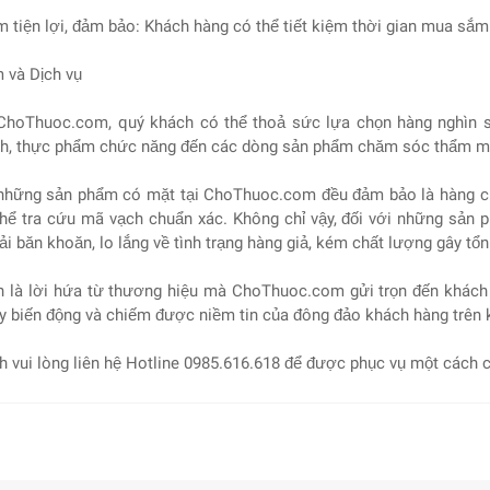
 tiện lợi, đảm bảo: Khách hàng có thể tiết kiệm thời gian mua sắ
 và Dịch vụ
ChoThuoc.com, quý khách có thể thoả sức lựa chọn hàng nghìn sả
h, thực phẩm chức năng đến các dòng sản phẩm chăm sóc thẩm mỹ
những sản phẩm có mặt tại ChoThuoc.com đều đảm bảo là hàng chí
thể tra cứu mã vạch chuẩn xác. Không chỉ vậy, đối với những sản p
i băn khoăn, lo lắng về tình trạng hàng giả, kém chất lượng gây tổn
h là lời hứa từ thương hiệu mà ChoThuoc.com gửi trọn đến khách
y biến động và chiếm được niềm tin của đông đảo khách hàng trên 
 vui lòng liên hệ Hotline 0985.616.618 để được phục vụ một cách c