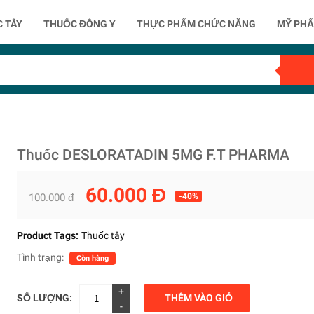
 TÂY
THUỐC ĐÔNG Y
THỰC PHẨM CHỨC NĂNG
MỸ PH
Thuốc DESLORATADIN 5MG F.T PHARMA
60.000 Đ
100.000 đ
-40%
Product Tags:
Thuốc tây
Tình trạng:
Còn hàng
+
SỐ LƯỢNG:
THÊM VÀO GIỎ
-