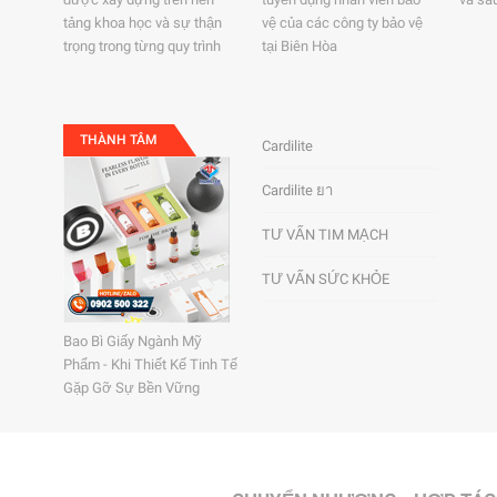
tảng khoa học và sự thận
vệ của các công ty bảo vệ
trọng trong từng quy trình
tại Biên Hòa
THÀNH TÂM
Cardilite
Cardilite ยา
TƯ VẤN TIM MẠCH
TƯ VẤN SỨC KHỎE
Bao Bì Giấy Ngành Mỹ
Phẩm - Khi Thiết Kế Tinh Tế
Gặp Gỡ Sự Bền Vững