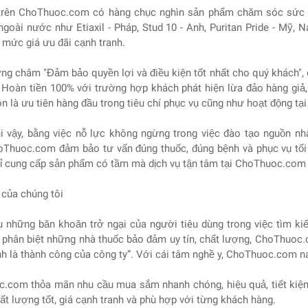
 trên ChoThuoc.com có hàng chục nghìn sản phẩm chăm sóc sức k
ngoài nước như Etiaxil - Pháp, Stud 10 - Anh, Puritan Pride - Mỹ, Na
i mức giá ưu đãi cạnh tranh.
g châm "Đảm bảo quyền lợi và điều kiện tốt nhất cho quý khách", c
 Hoàn tiền 100% với trường hợp khách phát hiện lừa đảo hàng giả, 
n là ưu tiên hàng đầu trong tiêu chí phục vụ cũng như hoạt động t
i vậy, bằng việc nỗ lực không ngừng trong việc đào tạo nguồn n
oThuoc.com đảm bảo tư vấn đúng thuốc, đúng bệnh và phục vụ tối
ỉ cung cấp sản phẩm có tầm mà dịch vụ tận tâm tại ChoThuoc.com 
của chúng tôi
u những băn khoăn trở ngại của người tiêu dùng trong việc tìm 
 phân biệt những nhà thuốc bảo đảm uy tín, chất lượng, ChoThuo
h là thành công của công ty”. Với cái tâm nghề y, ChoThuoc.com nay 
.com thỏa mãn nhu cầu mua sắm nhanh chóng, hiệu quả, tiết kiệm
hất lượng tốt, giá cạnh tranh và phù hợp với từng khách hàng.