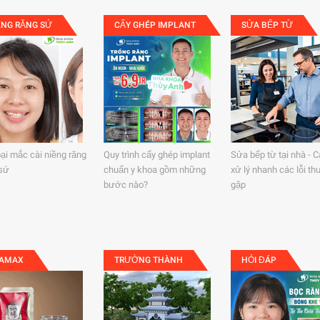
ỀNG RĂNG SỨ
CẤY GHÉP IMPLANT
SỬA BẾP TỪ
oại mắc cài niềng răng
Quy trình cấy ghép implant
Sửa bếp từ tại nhà - 
sứ
chuẩn y khoa gồm những
xử lý nhanh các lỗi t
bước nào?
gặp
TAMAX
TRƯỜNG THÀNH
HỎI ĐÁP