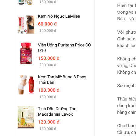
180.000 đ
Hiện tại
trong và 
Kem Nở Ngực LaMilee
Bản,...vớ
60.000 đ
100.000 đ
Với phươn
định sau:
Viên Uống Puritan's Price CO
khách luô
Q10
150.000 đ
Không ch
vững, Ch
200.000 đ
Không ch
Kem Tan Mỡ Bụng 3 Days
Thái Lan
Sứ mệnh 
100.000 đ
130.000 đ
Thấu hiể
dùng khó
Tinh Dầu Dưỡng Tóc
hàng chín
Macadamia Lavox
120.000 đ
ChoThuoc
160.000 đ
tối ưu, c