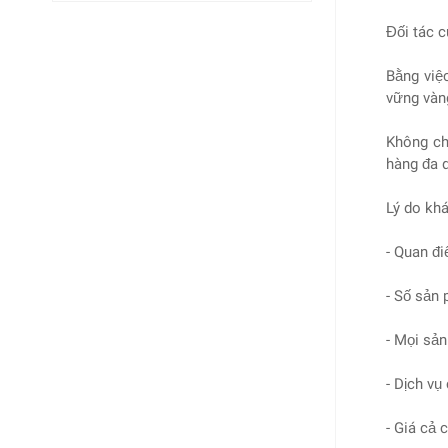
Đối tác c
Bằng việ
vững vàn
Không ch
hàng đa 
Lý do kh
- Quan đi
- Số sản 
- Mọi sản
- Dịch vụ
- Giá cả 