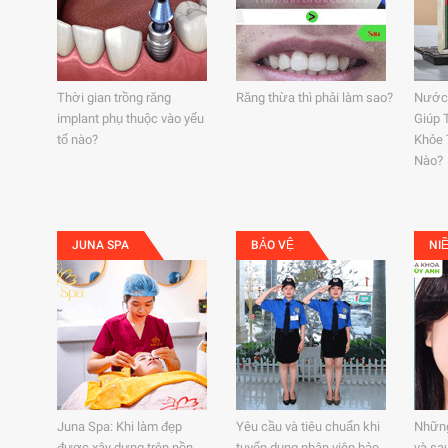
Thời gian trồng răng
Răng thừa thì phải làm sao?
Nước
implant phụ thuộc vào yếu
Giúp 
tố nào?
Khỏe 
Nào?
JUNA SPA
BẢO VỆ
NI
Juna Spa: Khi làm đẹp
Yêu cầu và tiêu chuẩn khi
Những
được xây dựng trên nền
tuyển dụng nhân viên bảo
và sa