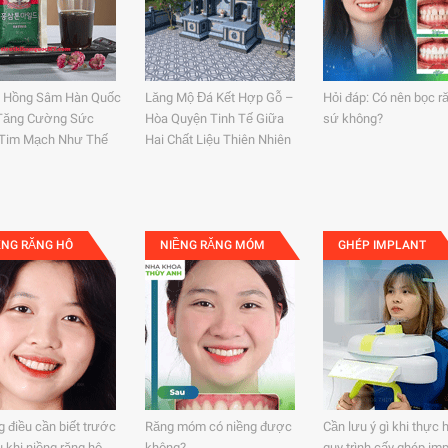
 Hồng Sâm Hàn Quốc
Lăng Mộ Đá Kết Hợp Gỗ –
Hỏi đáp: Có nên bọc r
Tăng Cường Sức
Hòa Quyện Tinh Tế Giữa
sứ không?
Tim Mạch Như Thế
Hai Chất Liệu Thiên Nhiên
ỀNG RĂNG HÔ
NIỀNG RĂNG MÓM
GHÉP IMPLANT
 điều cần biết trước
Răng móm có niềng được
Cần lưu ý gì khi thực 
u khi niềng răng hô
không?
quy trình cấy ghép imp