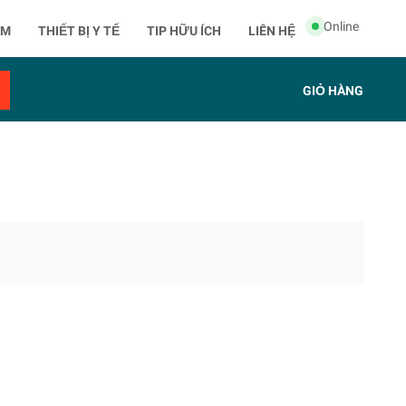
Online
ẨM
THIẾT BỊ Y TẾ
TIP HỮU ÍCH
LIÊN HỆ
GIỎ HÀNG