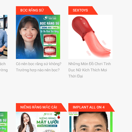
BỌC RĂNG SỨ
SEXTOYS
Cách
Có nên bọc răng sứ không?
Những Món Đồ Chơi Tình
hường
Trường hợp nào nên bọc?
Dục Nữ Kích Thích Mọi
Thời Đại
NIỀNG RĂNG MẮC CÀI
IMPLANT ALL ON 4