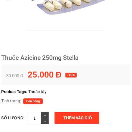
Thuốc Azicine 250mg Stella
25.000 Đ
30.000 đ
-18%
Product Tags:
Thuốc tây
Tình trạng:
Còn hàng
+
SỐ LƯỢNG:
THÊM VÀO GIỎ
-