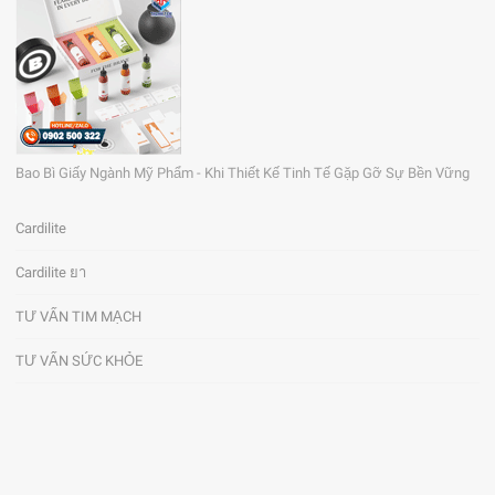
Bao Bì Giấy Ngành Mỹ Phẩm - Khi Thiết Kế Tinh Tế Gặp Gỡ Sự Bền Vững
Cardilite
Cardilite ยา
TƯ VẤN TIM MẠCH
TƯ VẤN SỨC KHỎE