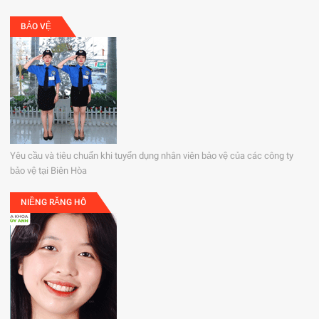
BẢO VỆ
Yêu cầu và tiêu chuẩn khi tuyển dụng nhân viên bảo vệ của các công ty
bảo vệ tại Biên Hòa
NIỀNG RĂNG HÔ