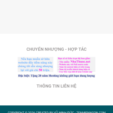
CHUYỂN NHƯỢNG - HỢP TÁC
THÔNG TIN LIÊN HỆ
COPYRIGHT ©
2026 CREATED BY
VŨ MINH ĐỨC
- TENMIENNGON.COM