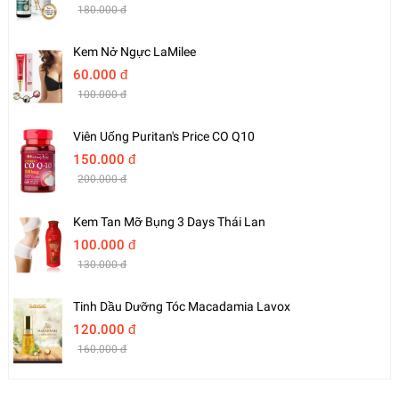
180.000 đ
Kem Nở Ngực LaMilee
60.000 đ
100.000 đ
Viên Uống Puritan's Price CO Q10
150.000 đ
200.000 đ
Kem Tan Mỡ Bụng 3 Days Thái Lan
100.000 đ
130.000 đ
Tinh Dầu Dưỡng Tóc Macadamia Lavox
120.000 đ
160.000 đ