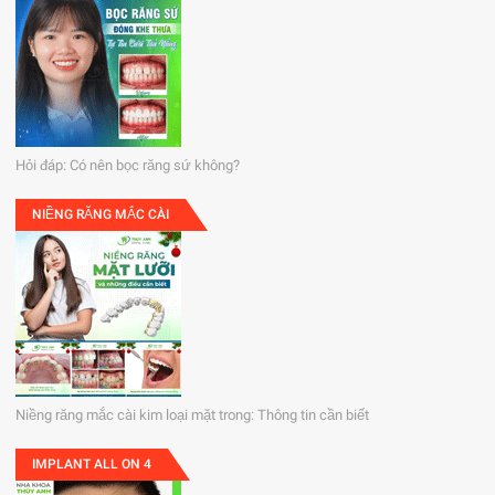
Hỏi đáp: Có nên bọc răng sứ không?
NIỀNG RĂNG MẮC CÀI
Niềng răng mắc cài kim loại mặt trong: Thông tin cần biết
IMPLANT ALL ON 4