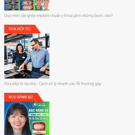
Quy trình cấy ghép implant chuẩn y khoa gồm những bước nào?
SỬA BẾP TỪ
Sửa bếp từ tại nhà - Cách xử lý nhanh các lỗi thường gặp
BỌC RĂNG SỨ